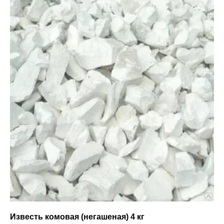
Известь комовая (негашеная) 4 кг