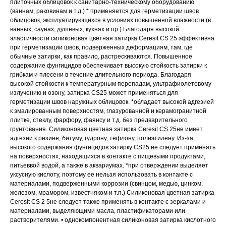
плиточных облицовок к санитарно-техническому оборудованию
(ваннам, раковинам и т.д.) * применяется для герметизации швов
облицовок, эксплуатирующихся в условиях повышенной влажности (в
ванных, саунах, душевых, кухнях и пр.) Благодаря высокой
эластичности силиконовая цветная затирка Ceresit CS 25 эффективна
при герметизации швов, подверженных деформациям, там, где
обычные затирки, как правило, растрескиваются. Повышенное
содержание фунгицидов обеспечивает высокую стойкость затирки к
грибкам и плесени в течение длительного периода. Благодаря
высокой стойкости к температурным перепадам, ультрафиолетовому
излучению и озону, затирка CS25 может применяться для
герметизации швов наружных облицовок. *обладает высокой адгезией
к эмалированным поверхностям, глазурованной и керамогранитной
плитке, стеклу, фарфору, фаянсу и т.д. без предварительного
грунтования. Силиконовая цветная затирка Ceresit CS 25не имеет
адгезии к резине, битуму, гудрону, тефлону, полиэтилену. Из-за
высокого содержания фунгицидов затирку CS25 не следует применять
на поверхностях, находящихся в контакте с пищевыми продуктами,
питьеввой водой, а также в аквариумах. *при отверждении выделяет
уксусную кислоту, поэтому ее нельзя использовать в контакте с
материалами, подверженными коррозии (свинцом, медью, цинком,
железом, мрамором, известняком и т.п.) Силиконовая цветная затирка
Ceresit CS 2 5не следует также применять в контакте с зеркалами и
материалами, выделяющими масла, пластификаторами или
растворителями. • однокомпонентная силиконовая затирка кислотного