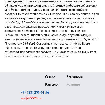
отверждения, готовая к применению; • эластичная; • водостойкая; •
обладает усиленным фунгицидным (противогрибковым) действием; •
устойчива к температурным перепадам; • атмосферостойкая,
обладает высокой стойкостью к УФ-излучению и озону; • пригодна для
наружных и внутренних работ; • экологически безопасна. Толщина
шва: От 5 до 30 мм Область применения: Для наружных и внутренних
работ в сухих и влажных помещениях Материал: Все виды
керамической облицовки Назначение: затирка Производство:
Германия Состав: Жидкий силиконовый каучук с вулканизующим
агентом (ацетоксисиланом) Температура применения: от +5 до +40°C
Плотность: ~ 0,97 г/см3 Сопротивление текучести: ~ 0 мм Время
образования пленки: 15 минут при температуре +23°C и
относительной влажности воздуха 50% Расход: От 25 до 150 мл/п.м.
шва в зависимости от поперечного сечения шва
О нас
Вакансии
Каталог
Розница
+7 (423) 210-04-56
opt@999111.ru