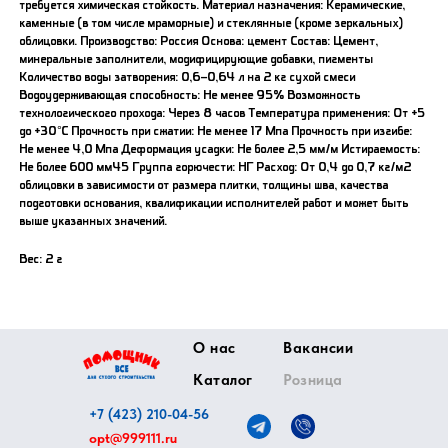
требуется химическая стойкость. Материал назначения: Керамические,
каменные (в том числе мраморные) и стеклянные (кроме зеркальных)
облицовки. Производство: Россия Основа: цемент Состав: Цемент,
минеральные заполнители, модифицирующие добавки, пигменты
Количество воды затворения: 0,6–0,64 л на 2 кг сухой смеси
Водоудерживающая способность: Не менее 95% Возможность
технологического прохода: Через 8 часов Температура применения: От +5
до +30°C Прочность при сжатии: Не менее 17 Мпа Прочность при изгибе:
Не менее 4,0 Мпа Деформация усадки: Не более 2,5 мм/м Истираемость:
Не более 600 мм45 Группа горючести: НГ Расход: От 0,4 до 0,7 кг/м2
облицовки в зависимости от размера плитки, толщины шва, качества
подготовки основания, квалификации исполнителей работ и может быть
выше указанных значений.
Вес: 2 г
О нас
Вакансии
Каталог
Розница
+7 (423) 210-04-56
opt@999111.ru