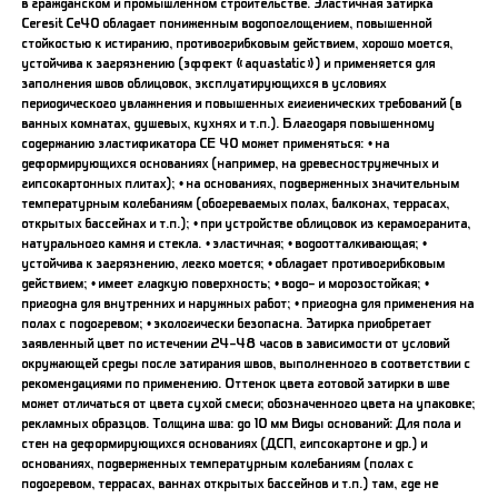
в гражданском и промышленном строительстве. Эластичная затирка
Ceresit Ce40 обладает пониженным водопоглощением, повышенной
стойкостью к истиранию, противогрибковым действием, хорошо моется,
устойчива к загрязнению (эффект «aquastatic») и применяется для
заполнения швов облицовок, эксплуатирующихся в условиях
периодического увлажнения и повышенных гигиенических требований (в
ванных комнатах, душевых, кухнях и т.п.). Благодаря повышенному
содержанию эластификатора CE 40 может применяться: • на
деформирующихся основаниях (например, на древесностружечных и
гипсокартонных плитах); • на основаниях, подверженных значительным
температурным колебаниям (обогреваемых полах, балконах, террасах,
открытых бассейнах и т.п.); • при устройстве облицовок из керамогранита,
натурального камня и стекла. • эластичная; • водоотталкивающая; •
устойчива к загрязнению, легко моется; • обладает противогрибковым
действием; • имеет гладкую поверхность; • водо- и морозостойкая; •
пригодна для внутренних и наружных работ; • пригодна для применения на
полах с подогревом; • экологически безопасна. Затирка приобретает
заявленный цвет по истечении 24-48 часов в зависимости от условий
окружающей среды после затирания швов, выполненного в соответствии с
рекомендациями по применению. Оттенок цвета готовой затирки в шве
может отличаться от цвета сухой смеси; обозначенного цвета на упаковке;
рекламных образцов. Толщина шва: до 10 мм Виды оснований: Для пола и
стен на деформирующихся основаниях (ДСП, гипсокартоне и др.) и
основаниях, подверженных температурным колебаниям (полах с
подогревом, террасах, ваннах открытых бассейнов и т.п.) там, где не