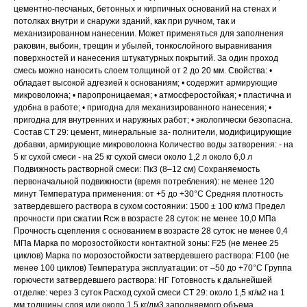
цементно-песчаных, бетонных и кирпичных оснований на стенах и
потолках внутри и снаружи зданий, как при ручном, так и
механизированном нанесении. Может применяться для заполнения
раковин, выбоин, трещин и убылей, тонкослойного выравнивания
поверхностей и нанесения штукатурных покрытий. За один проход
смесь можно наносить слоем толщиной от 2 до 20 мм. Свойства: •
обладает высокой адгезией к основаниям; • содержит армирующие
микроволокна; • паропроницаемая; • атмосферостойкая; • пластична и
удобна в работе; • пригодна для механизированного нанесения; •
пригодна для внутренних и наружных работ; • экологически безопасна.
Состав CT 29: цемент, минеральные за- полнители, модифицирующие
добавки, армирующие микроволокна Количество воды затворения: - на
5 кг сухой смеси - на 25 кг сухой смеси около 1,2 л около 6,0 л
Подвижность растворной смеси: Пк3 (8–12 см) Сохраняемость
первоначальной подвижности (время потребления): не менее 120
минут Температура применения: от +5 до +30°С Средняя плотность
затвердевшего раствора в сухом состоянии: 1500 ± 100 кг/м3 Предел
прочности при сжатии Rсж в возрасте 28 суток: не менее 10,0 МПа
Прочность сцепления с основанием в возрасте 28 суток: не менее 0,4
МПа Марка по морозостойкости контактной зоны: F25 (не менее 25
циклов) Марка по морозостойкости затвердевшего раствора: F100 (не
менее 100 циклов) Температура эксплуатации: от –50 до +70°С Группа
горючести затвердевшего раствора: НГ Готовность к дальнейшей
отделке: через 3 суток Расход сухой смеси CT 29: около 1,5 кг/м2 на 1
мм толщины слоя или около 1,5 кг/дм3 заполняемого объема