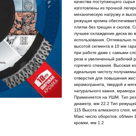
качества поступающего сырья 
изготовлены из прочной легир
механическую нагрузку и выс
режущая кромка обеспечивает 
плитки без трещин и сколов.
лучшее охлаждение диска во 
использования. Оптимально п
высотой сегмента в 10 мм га
при работе даже с самыми сл
реза и увеличенный рабочий 
горячего спекания. Высокая 
идеальную чистоту получаемых
отверстия для повышения жест
керамогранита, твердой и мягк
натурального камня, мрамора
Применяется на УШМ. Тип рез
диаметр, мм 22.2 Тип режуще
115 Высота алмазного слоя, м
Макс число оборотов, об/мин 
кромки, мм 1.2