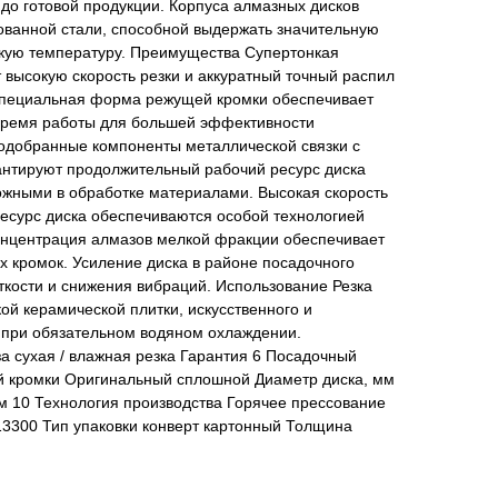
до готовой продукции. Корпуса алмазных дисков
ованной стали, способной выдержать значительную
окую температуру. Преимущества Супертонкая
высокую скорость резки и аккуратный точный распил
 Специальная форма режущей кромки обеспечивает
время работы для большей эффективности
одобранные компоненты металлической связки с
рантируют продолжительный рабочий ресурс диска
ожными в обработке материалами. Высокая скорость
ресурс диска обеспечиваются особой технологией
концентрация алмазов мелкой фракции обеспечивает
 кромок. Усиление диска в районе посадочного
кости и снижения вибраций. Использование Резка
ой керамической плитки, искусственного и
 при обязательном водяном охлаждении.
а сухая / влажная резка Гарантия 6 Посадочный
й кромки Оригинальный сплошной Диаметр диска, мм
м 10 Технология производства Горячее прессование
13300 Тип упаковки конверт картонный Толщина