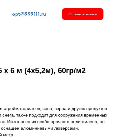
opt@999111.ru
Оставить заявку
х 6 м (4х5,2м), 60гр/м2
я стройматериалов, сена, зерна и других продуктов
 и снега, также подходит для сооружения временных
ок. Изготовлен из особо прочного полиэтилена, по
а оснащен алюминиевыми люверсами,
й метр.