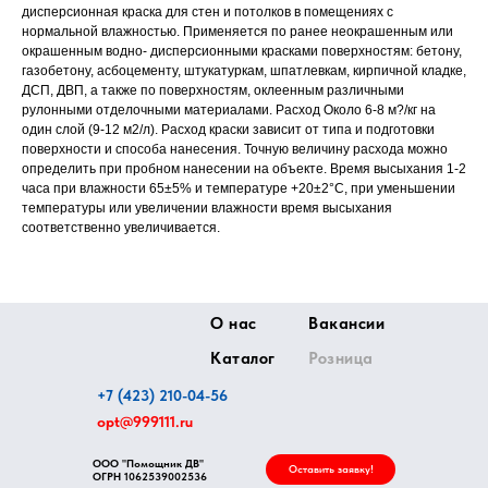
дисперсионная краска для стен и потолков в помещениях с
нормальной влажностью. Применяется по ранее неокрашенным или
окрашенным водно- дисперсионными красками поверхностям: бетону,
газобетону, асбоцементу, штукатуркам, шпатлевкам, кирпичной кладке,
ДСП, ДВП, а также по поверхностям, оклеенным различными
рулонными отделочными материалами. Расход Около 6-8 м?/кг на
один слой (9-12 м2/л). Расход краски зависит от типа и подготовки
поверхности и способа нанесения. Точную величину расхода можно
определить при пробном нанесении на объекте. Время высыхания 1-2
часа при влажности 65±5% и температуре +20±2°С, при уменьшении
температуры или увеличении влажности время высыхания
соответственно увеличивается.
О нас
Вакансии
Каталог
Розница
+7 (423) 210-04-56
opt@999111.ru
ООО "Помощник ДВ"
Оставить заявку!
ОГРН
1062539002536