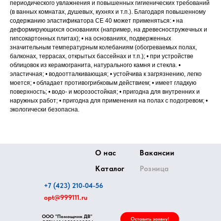
периодического увлажнения и повышенных гигиенических требований
(в ванных комнатах, душевых, кухнях и т.п.). Благодаря повышенному
содержанию эластификатора CE 40 может применяться: • на
деформирующихся основаниях (например, на древесностружечных и
гипсокартонных плитах); • на основаниях, подверженных
значительным температурным колебаниям (обогреваемых полах,
балконах, террасах, открытых бассейнах и т.п.); • при устройстве
облицовок из керамогранита, натурального камня и стекла. •
эластичная; • водоотталкивающая; • устойчива к загрязнению, легко
моется; • обладает противогрибковым действием; • имеет гладкую
поверхность; • водо- и морозостойкая; • пригодна для внутренних и
наружных работ; • пригодна для применения на полах с подогревом; •
экологически безопасна.
О нас
Вакансии
Каталог
Розница
+7 (423) 210-04-56
opt@999111.ru
ООО "Помощник ДВ"
Оставить заявку!