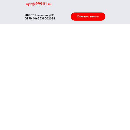
opt@999111.ru
ООО "Помощник ДВ"
Оставить заявку!
ОГРН
1062539002536