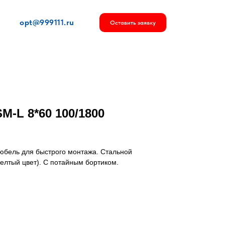
opt@999111.ru
Оставить заявку
M-L 8*60 100/1800
бель для быстрого монтажа. Стальной
елтый цвет). С потайным бортиком.