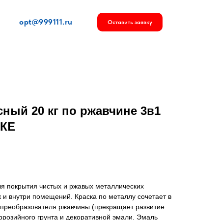
opt@999111.ru
Оставить заявку
сный 20 кг по ржавчине 3в1
ККЕ
ля покрытия чистых и ржавых металлических
к и внутри помещений. Краска по металлу сочетает в
: преобразователя ржавчины (прекращает развитие
ррозийного грунта и декоративной эмали. Эмаль