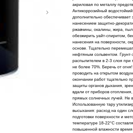
акриловая по металлу предотв
Антикоррозийный водостойкий 
дополнительно обеспечивает 
нанесением защитно-декорати
ржавчины, окалины, жира, пыл
обезжирить уайт-спиритом, бе
нанесения на поверхности, о
основе. Тщательно перемешат
нефтяным сольвентом. Грунт-э
распылителем в 2-3 слоя при 
не более 70%. Беречь от огня
проводить на открытом возду
окончании работ тщательно п
защиты органов дыхания, зрен
вдали от приборов отопления, 
прямых солнечных лучей. Не в
Использованную тару утилизир
высыхания: расход на один сло
подготовки поверхности и мет
температуре 18-22°C составля
повышенной влажности время 