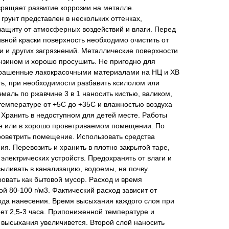
ращает развитие коррозии на металле.
грунт представлен в нескольких оттенках,
защиту от атмосферных воздействий и влаги. Перед
вной краски поверхность необходимо очистить от
и и других загрязнений. Металлические поверхности
нзином и хорошо просушить. Не пригодно для
крашенные лакокрасочными материалами на НЦ и ХВ
ь, при необходимости разбавить ксилолом или
маль по ржавчине 3 в 1 наносить кистью, валиком,
температуре от +5С до +35С и влажностью воздуха
! Хранить в недоступном для детей месте. Работы
хе или в хорошо проветриваемом помещении. По
роветрить помещение. Использовать средства
ия. Перевозить и хранить в плотно закрытой таре,
электрических устройств. Предохранять от влаги и
ыливать в канализацию, водоемы, на почву.
овать как бытовой мусор. Расход и время
й 80-100 г/м3. Фактический расход зависит от
ода нанесения. Время высыхания каждого слоя при
ет 2,5-3 часа. Припониженной температуре и
высыхания увеличивется. Второй слой наносить