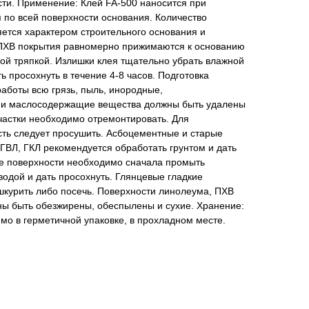
сти. Применение: Клей FA-500 наносится при
 по всей поверхности основания. Количество
ется характером строительного основания и
 ПХВ покрытия равномерно прижимаются к основанию
ой тряпкой. Излишки клея тщательно убрать влажной
ь просохнуть в течение 4-8 часов. Подготовка
аботы всю грязь, пыль, инородные,
и маслосодержащие вещества должны быть удалены
частки необходимо отремонтировать. Для
ть следует просушить. Асбоцементные и старые
ГВЛ, ГКЛ рекомендуется обработать грунтом и дать
е поверхности необходимо сначала промыть
одой и дать просохнуть. Глянцевые гладкие
шкурить либо посечь. Поверхности линолеума, ПХВ
ны быть обезжирены, обеспылены и сухие. Хранение:
мо в герметичной упаковке, в прохладном месте.