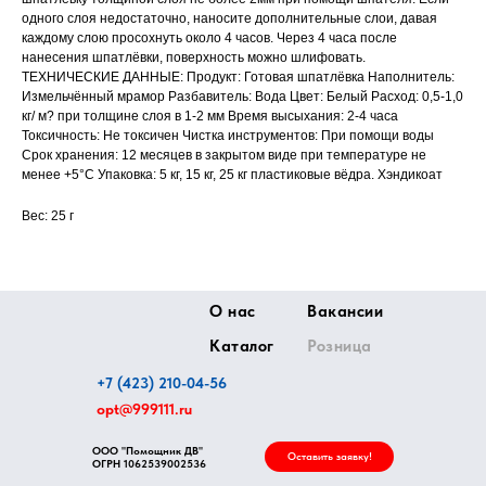
одного слоя недостаточно, наносите дополнительные слои, давая
каждому слою просохнуть около 4 часов. Через 4 часа после
нанесения шпатлёвки, поверхность можно шлифовать.
ТЕХНИЧЕСКИЕ ДАННЫЕ: Продукт: Готовая шпатлёвка Наполнитель:
Измельчённый мрамор Разбавитель: Вода Цвет: Белый Расход: 0,5-1,0
кг/ м? при толщине слоя в 1-2 мм Время высыхания: 2-4 часа
Токсичность: Не токсичен Чистка инструментов: При помощи воды
Срок хранения: 12 месяцев в закрытом виде при температуре не
менее +5°C Упаковка: 5 кг, 15 кг, 25 кг пластиковые вёдра. Хэндикоат
Вес: 25 г
О нас
Вакансии
Каталог
Розница
+7 (423) 210-04-56
opt@999111.ru
ООО "Помощник ДВ"
Оставить заявку!
ОГРН
1062539002536