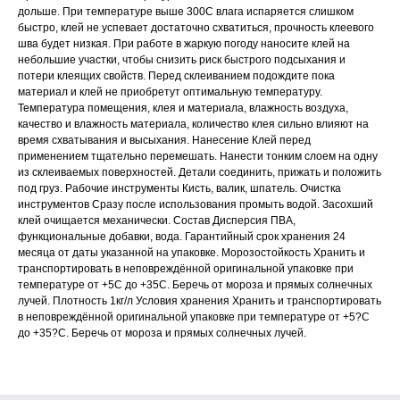
дольше. При температуре выше 300С влага испаряется слишком
быстро, клей не успевает достаточно схватиться, прочность клеевого
шва будет низкая. При работе в жаркую погоду наносите клей на
небольшие участки, чтобы снизить риск быстрого подсыхания и
потери клеящих свойств. Перед склеиванием подождите пока
материал и клей не приобретут оптимальную температуру.
Температура помещения, клея и материала, влажность воздуха,
качество и влажность материала, количество клея сильно влияют на
время схватывания и высыхания. Нанесение Клей перед
применением тщательно перемешать. Нанести тонким слоем на одну
из склеиваемых поверхностей. Детали соединить, прижать и положить
под груз. Рабочие инструменты Кисть, валик, шпатель. Очистка
инструментов Сразу после использования промыть водой. Засохший
клей очищается механически. Состав Дисперсия ПВА,
функциональные добавки, вода. Гарантийный срок хранения 24
месяца от даты указанной на упаковке. Морозостойкость Хранить и
транспортировать в неповреждённой оригинальной упаковке при
температуре от +5С до +35С. Беречь от мороза и прямых солнечных
лучей. Плотность 1кг/л Условия хранения Хранить и транспортировать
в неповреждённой оригинальной упаковке при температуре от +5?С
до +35?С. Беречь от мороза и прямых солнечных лучей.