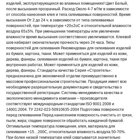
изделий, эксплуатирующихся во влажных помещениях! Цвет Белый,
после высыхания прозрачный. Расход Около 4-7 м?/кг в зависимости
от способа нанесения клея и типа склеиваемых поверхностей. Время
высыхания От 2 до 24 ч. в зависимости от типа склеиваемых
поверхностей, при температуре +20±2оC и относительной влажности
воздуха 65±5%. При уменьшении температуры или увеличении
влажности время высыхания соответственно увеличивается. Клеевой
шов набирает окончательную прочность через 24 часа. Типы
поверхностей для склеивания Рекомендован для склеивания изделий
из бумаги, картона, ткани. Может применяться для изделий из кожи,
дерева, фанеры. склеивания изделий из бумаги, картона, ткани при
внутренних работах. Может применяться для изделий из кожи,
дерева, фанеры. Стандарты качества Серия «Строитель»:
предназначена для экономичной отделки преимущественно в
массовом профессиональном строительстве. Продукция имеет всю
необходимую разрешительную документацию и свидетельства о
государственной регистрации. Системы менеджмента качества и
экологического менеджмента компании – производителя
соответствуют международным стандартам ISO 9001:2008 и
14001:2004. ТУ 2242-023-50910635-2004 Подготовка поверхности
перед склеиванием Перед нанесением поверхность очистить от грязи,
пыли, жира; гладкие поверхности обработать наждачной бумагой.
Оптимальная температура помещения, клея, материала для
склеивания +15…200С, относительная влажность воздуха 50-70%.
При более низкой температуре клей схватывается значительно