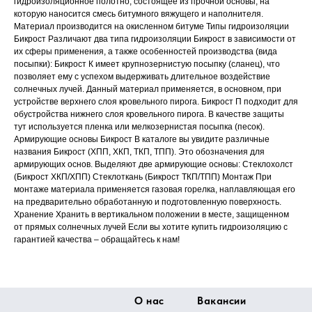
гидроизоляционное полотно, состоящее из прочной основы, на
которую наносится смесь битумного вяжущего и наполнителя.
Материал производится на окисленном битуме Типы гидроизоляции
Бикрост Различают два типа гидроизоляции Бикрост в зависимости от
их сферы применения, а также особенностей производства (вида
посыпки): Бикрост К имеет крупнозернистую посыпку (сланец), что
позволяет ему с успехом выдерживать длительное воздействие
солнечных лучей. Данный материал применяется, в основном, при
устройстве верхнего слоя кровельного пирога. Бикрост П подходит для
обустройства нижнего слоя кровельного пирога. В качестве защиты
тут используется пленка или мелкозернистая посыпка (песок).
Армирующие основы Бикрост В каталоге вы увидите различные
названия Бикрост (ХПП, ХКП, ТКП, ТПП). Это обозначения для
армирующих основ. Выделяют две армирующие основы: Стеклохолст
(Бикрост ХКП/ХПП) Стеклоткань (Бикрост ТКП/ТПП) Монтаж При
монтаже материала применяется газовая горелка, наплавляющая его
на предварительно обработанную и подготовленную поверхность.
Хранение Хранить в вертикальном положении в месте, защищенном
от прямых солнечных лучей Если вы хотите купить гидроизоляцию с
гарантией качества – обращайтесь к нам!
О нас
Вакансии