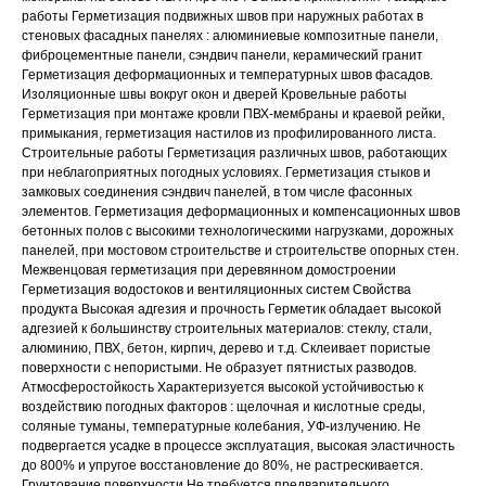
работы Герметизация подвижных швов при наружных работах в
стеновых фасадных панелях : алюминиевые композитные панели,
фиброцементные панели, сэндвич панели, керамический гранит
Герметизация деформационных и температурных швов фасадов.
Изоляционные швы вокруг окон и дверей Кровельные работы
Герметизация при монтаже кровли ПВХ-мембраны и краевой рейки,
примыкания, герметизация настилов из профилированного листа.
Строительные работы Герметизация различных швов, работающих
при неблагоприятных погодных условиях. Герметизация стыков и
замковых соединения сэндвич панелей, в том числе фасонных
элементов. Герметизация деформационных и компенсационных швов
бетонных полов с высокими технологическими нагрузками, дорожных
панелей, при мостовом строительстве и строительстве опорных стен.
Межвенцовая герметизация при деревянном домостроении
Герметизация водостоков и вентиляционных систем Свойства
продукта Высокая адгезия и прочность Герметик обладает высокой
адгезией к большинству строительных материалов: стеклу, стали,
алюминию, ПВХ, бетон, кирпич, дерево и т.д. Склеивает пористые
поверхности с непористыми. Не образует пятнистых разводов.
Атмосферостойкость Характеризуется высокой устойчивостью к
воздействию погодных факторов : щелочная и кислотные среды,
соляные туманы, температурные колебания, УФ-излучению. Не
подвергается усадке в процессе эксплуатация, высокая эластичность
до 800% и упругое восстановление до 80%, не растрескивается.
Грунтование поверхности Не требуется предварительного