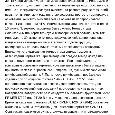
до -15?, при условии уровня атмосферной влажности не менее 30% и
тщательной подготовки поверхностей герметизирующих оснований, а
именно : Поверхности следует очистить от разного рода загрязнений :
пыль , грязь, жирные и маслянистые вещества, прогреть температуру
оснований , очистить очистителем на основе из изопропилового
спирта ( Изопропанол / IPA ) Время выветривания очистителя около 5-
10 минут. Поверхности должны быть сухими. Температура
склеиваемых или герметизируемых поверхностей должна быть, как
минимум, на 3? выше точки росы воздуха, во избежание появления
конденсата на поверхностях материалов подконструкции,
облицовочных панелей или контактных поверхностях оснований.
Внимание : отрицательная температура снижает скорость
отверждения герметика. При выпадении осадков в виде дождя или
снега следует прекратить строительство. При необходимости
контактные основания герметизируемых швов, могут быть очищены
при помощи мелко-абразивного шлифования, ручным способом или
шлифовальной машинкой. Пыль после шлифования необходимо
удалить при помощи очистителя SANZ CLEANER QZ-10 или
аналогичного очистителя на основе изопропилового спирта. Для
пористых оснований или оснований произведенных из цементных
материалов, поверхности рекомендуется обработать грунтовкой SANZ
PRIMER DT-20 или DT-20-B для улучшения и долговечности адгезии.
Время высыхания грунтовки SANZ PRIMER DT-20 (DT-20-B) составляет
около 30-40 мин. Инструменты Для нанесения герметика SANZ PU
Construct используются ручные, аккумуляторные или пневматические