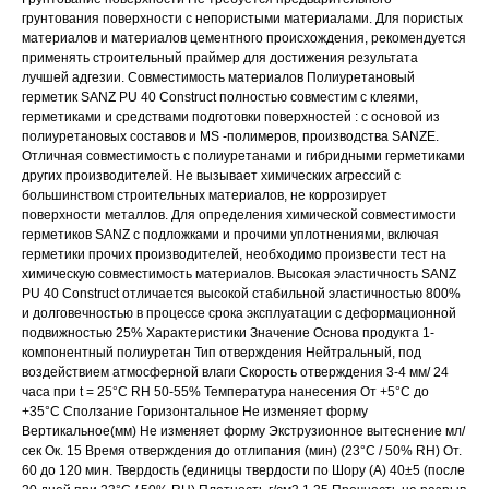
грунтования поверхности с непористыми материалами. Для пористых
материалов и материалов цементного происхождения, рекомендуется
применять строительный праймер для достижения результата
лучшей адгезии. Совместимость материалов Полиуретановый
герметик SANZ PU 40 Construct полностью совместим с клеями,
герметиками и средствами подготовки поверхностей : с основой из
полиуретановых составов и MS -полимеров, производства SANZE.
Отличная совместимость с полиуретанами и гибридными герметиками
других производителей. Не вызывает химических агрессий с
большинством строительных материалов, не коррозирует
поверхности металлов. Для определения химической совместимости
герметиков SANZ с подложками и прочими уплотнениями, включая
герметики прочих производителей, необходимо произвести тест на
химическую совместимость материалов. Высокая эластичность SANZ
PU 40 Construct отличается высокой стабильной эластичностью 800%
и долговечностью в процессе срока эксплуатации с деформационной
подвижностью 25% Характеристики Значение Основа продукта 1-
компонентный полиуретан Тип отверждения Нейтральный, под
воздействием атмосферной влаги Скорость отверждения 3-4 мм/ 24
часа при t = 25°C RH 50-55% Температура нанесения От +5°С до
+35°С Сползание Горизонтальное Не изменяет форму
Вертикальное(мм) Не изменяет форму Экструзионное вытеснение мл/
сек Ок. 15 Время отверждения до отлипания (мин) (23°С / 50% RH) От.
60 до 120 мин. Твердость (единицы твердости по Шору (A) 40±5 (после