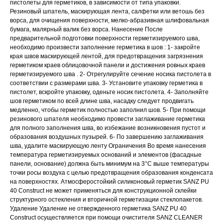
пистолеты для герметиков, в зависимости от типа упаковки.
Резиновый шпатель, маскирующая лента, салфетки или ветошь без
ворса, для очищения поверхности, мелко-абразивная шлифовальная
бумага, малярный валик без ворса. Нанесение После
предварительной подготовки поверхности герметизируемого шва,
необходимо произвести заполнение герметика в шов : 1- закройте
края швов маскирующей лентой, для предотвращения загрязнения
герметиком краев облицовочной панели и достижения ровных краев
герметизируемого шва . 2- Отрегулируйте сечение носика пистолета в
соответствии с размерами шва. 3- Установите упаковку герметика в
пистолет, вскройте упаковку, оденьте носик пистолета. 4- Заполняйте
шов герметиком по всей длине шва, насадку следует продвигать
медленно, чтобы герметик полностью заполнил шов. 5- При помощи
резинового шпателя необходимо провести заглаживание герметика
для полного заполнения шва, во избежание возникновения пустот и
образования воздушных пузырей. 6- По завершению заглаживания
шва, удалите маскирующую ленту Ограничения Во время нанесения
температура герметизируемых оснований и элементов (фасадные
панели, основание) должна быть минимум на 3°С выше температуры
точки росы воздуха с целью предотвращения образования конденсата
на поверхностях. Атмосферостойкий силиконовый герметик SANZ PU
40 Construct не может применяться для конструкционной склейки
структурного остекления и вторичной герметизации стеклопакетов.
Удаление Удаление не отвержденного герметика SANZ PU 40
Construct осуществляется при помощи очистителя SANZ CLEANER