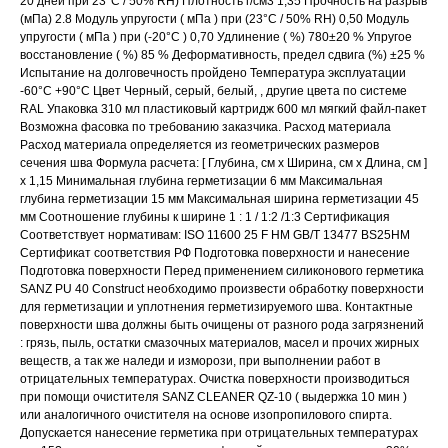
20 дней при 23°С / 50% RH) Плотность г/см3 1,35 Прочность на разрыв
(мПа) 2.8 Модуль упругости ( мПа ) при (23°С / 50% RH) 0,50 Модуль
упругости ( мПа ) при (-20°С ) 0,70 Удлинение ( %) 780±20 % Упругое
восстановление ( %) 85 % Деформативность, предел сдвига (%) ±25 %
Испытание на долговечность пройдено Температура эксплуатации
-60°С +90°С Цвет Черный, серый, белый, , другие цвета по системе
RAL Упаковка 310 мл пластиковый картридж 600 мл мягкий файл-пакет
Возможна фасовка по требованию заказчика. Расход материала
Расход материала определяется из геометрических размеров
сечения шва Формула расчета: [ Глубина, см х Ширина, см х Длина, см ]
х 1,15 Минимальная глубина герметизации 6 мм Максимальная
глубина герметизации 15 мм Максимальная ширина герметизации 45
мм Соотношение глубины к ширине 1 : 1 / 1:2 /1:3 Сертификация
Соответствует нормативам: ISO 11600 25 F НМ GB/T 13477 BS25HM
Сертификат соответствия РФ Подготовка поверхности и нанесение
Подготовка поверхности Перед применением силиконового герметика
SANZ PU 40 Construct необходимо произвести обработку поверхности
для герметизации и уплотнения герметизируемого шва. Контактные
поверхности шва должны быть очищены от разного рода загрязнений
: грязь, пыль, остатки смазочных материалов, масел и прочих жирных
веществ, а так же наледи и изморози, при выполнении работ в
отрицательных температурах. Очистка поверхности производиться
при помощи очистителя SANZ CLEANER QZ-10 ( выдержка 10 мин )
или аналогичного очистителя на основе изопропилового спирта.
Допускается нанесение герметика при отрицательных температурах