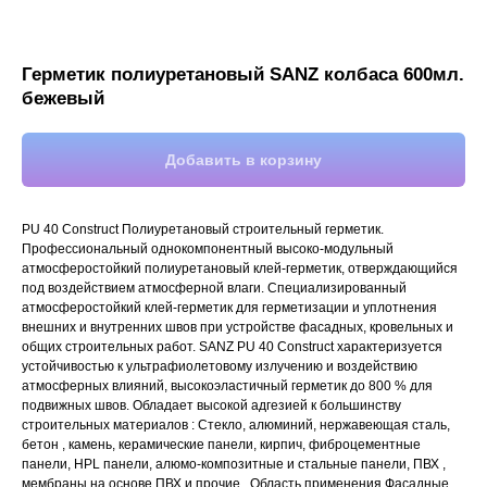
Герметик полиуретановый SANZ колбаса 600мл.
бежевый
Добавить в корзину
PU 40 Construct Полиуретановый строительный герметик.
Профессиональный однокомпонентный высоко-модульный
атмосферостойкий полиуретановый клей-герметик, отверждающийся
под воздействием атмосферной влаги. Специализированный
атмосферостойкий клей-герметик для герметизации и уплотнения
внешних и внутренних швов при устройстве фасадных, кровельных и
общих строительных работ. SANZ PU 40 Construct характеризуется
устойчивостью к ультрафиолетовому излучению и воздействию
атмосферных влияний, высокоэластичный герметик до 800 % для
подвижных швов. Обладает высокой адгезией к большинству
строительных материалов : Стекло, алюминий, нержавеющая сталь,
бетон , камень, керамические панели, кирпич, фиброцементные
панели, HPL панели, алюмо-композитные и стальные панели, ПВХ ,
мембраны на основе ПВХ и прочие . Область применения Фасадные