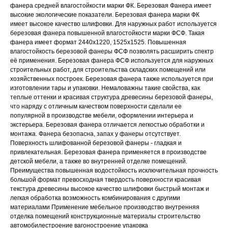
фанера средней влагостойкости марки ФК. Березовая Фанера имеет
высокие экологические показатели. Березовая фанера марки ФК
имеет высокое качество шлифовки. Для наружных работ используется
березовая фанера повышенной влагостойкости марки ФСФ. Такая
фанера имеет формат 2440х1220, 1525х1525. Повышенная
влагостойкость березовой фанеры ФСФ позволять расширить спектр
её применения. Березовая фанера ФСФ используется для наружных
строительных работ, для строительства складских помещений или
хозяйственных построек. Березовая фанера также используется при
изготовлении тары и упаковки. Немаловажны такие свойства, как
теплые оттенки и красивая структура древесины березовой фанеры,
что наряду с отличным качеством поверхности сделали ее
популярной в производстве мебели, оформлении интерьера и
экстерьера. Березовая фанера отличается легкостью обработки и
монтажа. Фанера безопасна, запах у фанеры отсутствует.
Поверхность шлифованной березовой фанеры - гладкая и
привлекательная. Березовая фанера применяется в производстве
детской мебели, а также во внутренней отделке помещений.
Преимущества повышенная водостойкость исключительная прочность
большой формат превосходная твердость поверхности красивая
текстура древесины высокое качество шлифовки быстрый монтаж и
легкая обработка возможность комбинирования с другими
материалами Применение мебельное производство внутренняя
отделка помещений конструкционные материалы строительство
автомобилестроение вагоностроение упаковка