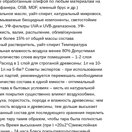
ее обработанным олифой по любым материалам на
фанера, OSB, MDF, клееный брус и др.)
льное масло, уайт-спирит, натуральный микровоск,
мываемые биоцидные компоненты, светостойкие
ы, УФ-фильтры UVA и UVB-диапазонов, УФ-
исть, валик, распыление, облив/окунание
не более 15% от общей массы состава
ный растворитель, уайт-спирит Температура
льная влажность воздуха менее 80% Допустимая
оличество слоев внутри помещения – 1-2 слоя
асход в 1 слой для строганой древесины: 1л на 10-
1л на 5-8м? Советы экспертов: - при использовании
ных партий, рекомендуется перемешать необходимое
ичество состава в одной емкости - оптимальный
тава в бытовых условиях – кисть из натуральной
ния покрытия существенно влияют воздухообмен,
уха, пористость, порода и влажность древесины; чем
ность воздуха и древесины, тем дольше высыхает
ованный состав для последующего хранения перелить
ую тару таким образом, чтобы тара была полностью
рыть Время высыхания (при t +20±2°C)межслойная
хание - 24 часа Блеск покрытияполуглянцевый