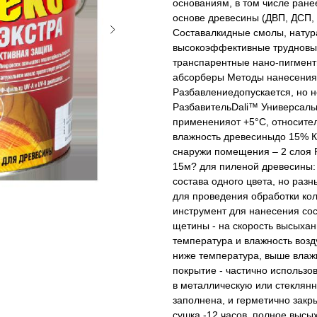
основаниям, в том числе ран
основе древесины (ДВП, ДСП, 
Составалкидные смолы, натура
высокоэффективные трудновы
транспарентные нано-пигмент
абсорберы Методы нанесенияк
Разбавлениедопускается, но 
РазбавительDali™ Универсаль
примененияот +5°С, относите
влажность древесиныдо 15% К
снаружи помещения – 2 слоя Р
15м? для пиленой древесины: 
состава одного цвета, но раз
для проведения обработки кол
инструмент для нанесения сос
щетины - на скорость высыха
температура и влажность возд
ниже температура, выше влаж
покрытие - частично использ
в металлическую или стеклянн
заполнена, и герметично зак
сушка -12 часов, полное высы