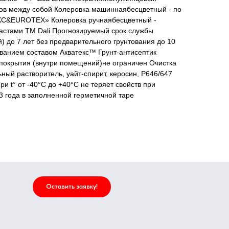
ов между собой Колеровка машиннаябесцветный - по
КС&EUROTEX» Колеровка ручнаябесцветный -
стами ТМ Dali Прогнозируемый срок службы
 до 7 лет без предварительного грунтования до 10
ванием составом Акватекс™ Грунт-антисептик
покрытия (внутри помещений)не ограничен Очистка
ный растворитель, уайт-спирит, керосин, Р646/647
и t° от -40°С до +40°С не теряет свойств при
 года в заполненной герметичной таре
Оставить заявку!