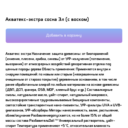
Акватекс-экстра сосна 3л (с воском)
Добавить в корзину
Акватекс экстра Назначение: защита древесины: от биопоражений
(гниения, плесени, грибка, синевы) от УФ-излучения (потемнения,
выгорания) от атмосферных воздействий декоративная отделка под
ценные породы дерева Область применения: Применяется внутри и
снаружи помещений: по новым или старым (неокрашенным или
очищенным от старого покрытия) деревянным основаниям, в том числе
ранее обработанным олифой по любым материалам на основе древесины
(ДВП, ДСП, фанера, OSB, MDF, клееный брус и др.) Составалкидные
смолы, натуральное масло, уайт-спирит, натуральный микровоск,
высокоэффективные трудновымываемые биоцидные компоненты,
светостойкие транспарентные нано-пигменты, УФ-фильтры UVA и UVB-
диапазонов, УФ-абсорберы Методы нанесениякисть, валик, распыление,
облив/окунание Разбавлениедопускается, но не более 15% от общей
массы состава РазбавительDali™ Универсальный растворитель, уайт-
спирит Температура примененияот +5°С, относительная влажность