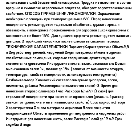
использовать слой бесцветной лакоморилки. Продукт не включает в состав
вредные и химически агрессивные вещества, обладает водоотталкивающим
свойством. СПОСОБ ПРИМЕНЕНИЯ ЛАКОМОРИЛКИ: Окрашивание
необходимо проводить при температуре выше 6°C. Перед нанесением
поверхность рекомендуется тщательно обработать, удалить грязь и
обезжирить. Лакоморилка предназначена для здоровой сухой древесины с
влажностью не более 15%. Для лучшего эффекта рекомендуется наносить
два слоя. Второй слой наносится после полного высыхания первого.
ТЕХНИЧЕСКИЕ ХАРАКТЕРИСТИКИ ПараметрХарактеристика Объем2,5
л Вид работвнутренний, наружный Виды поверхностейжилые здания,
хозяйственные помещения, садовые сооружения, архитектурные
элементы из древесины Инструментыкисть, валик, распылитель Время
высыханияна отлип 1ч., полное до 18ч. (зависит от влажности воздуха,
температуры, свойств поверхности, используемого инструмента)
Разбавительвода Химический составполимерные дисперсии, воски,
пигменты, добавки Рекомендовано количество слоев1-3 Время для
нанесения второго слоячерез 1 час Расходдо 12 м?/л (1 слой) для
строганной поверхности при нанесении одного слоя (реальный расход
зависит от древесины и ее впитывающих свойств) Срок годности3 года
Характеристики Основа материала акриловая Блеск покрытия
полуглянцевый Область применения для внутренних и наружных работ
Инструмент для нанесения кисть, валик Расход в 1 слой до 12 м2 Срок
службы 3 года